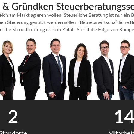
 & Gründken Steuerberatungs­so
reich am Markt agieren wollen. Steuerliche Beratung ist nur ei
chen Steuerung genutzt werden sollen.
Betriebswirtschaftliche B
iche Steuerberatung ist kein Zufall. Sie ist die Folge von Komp
2
1
Standorte
Mitarbei