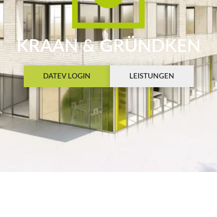
KRAAN & GRÜNDKEN
Steuerberatungssozietät
DATEV LOGIN
LEISTUNGEN