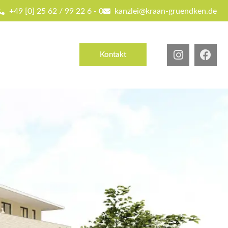
+49 [0] 25 62 / 99 22 6 - 0
kanzlei@kraan-gruendken.de
Kontakt