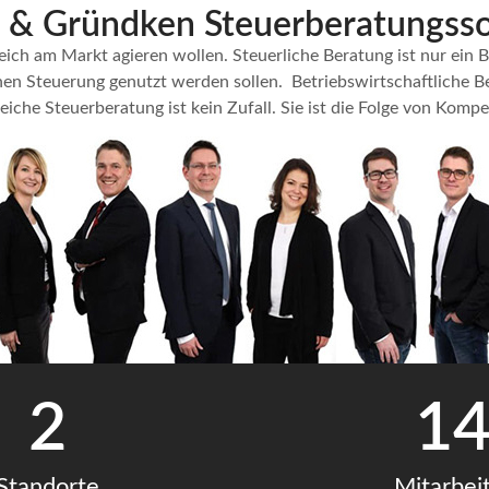
 & Gründken Steuerberatungs­so
reich am Markt agieren wollen. Steuerliche Beratung ist nur ei
chen Steuerung genutzt werden sollen.
Betriebswirtschaftliche B
iche Steuerberatung ist kein Zufall. Sie ist die Folge von Komp
2
1
Standorte
Mitarbei