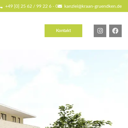
+49 [0] 25 62 / 99 22 6 - 0
kanzlei@kraan-gruendken.de
Kontakt