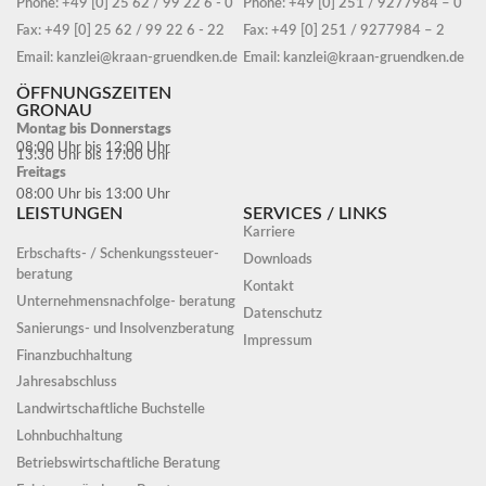
Phone: +49 [0] 25 62 / 99 22 6 - 0
Phone: +49 [0] 251 / 9277984 – 0
Fax: +49 [0] 25 62 / 99 22 6 - 22
Fax: +49 [0] 251 / 9277984 – 2
Email: kanzlei@kraan-gruendken.de
Email: kanzlei@kraan-gruendken.de
ÖFFNUNGSZEITEN
GRONAU
Montag bis Donnerstags
08:00 Uhr bis 12:00 Uhr
13:30 Uhr bis 17:00 Uhr
Freitags
08:00 Uhr bis 13:00 Uhr
LEISTUNGEN
SERVICES / LINKS
Karriere
Erbschafts- / Schenkungssteuer-
Downloads
beratung
Kontakt
Unternehmensnachfolge- beratung
Datenschutz
Sanierungs- und Insolvenzberatung
Impressum
Finanzbuchhaltung
Jahresabschluss
Landwirtschaftliche Buchstelle
Lohnbuchhaltung
Betriebswirtschaftliche Beratung