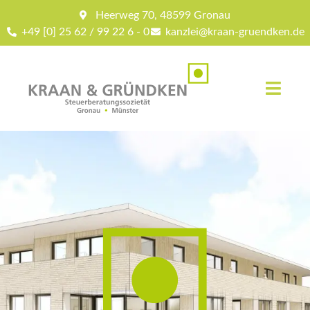
Heerweg 70, 48599 Gronau
+49 [0] 25 62 / 99 22 6 - 0
kanzlei@kraan-gruendken.de