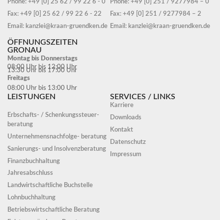
Phone: +49 [0] 25 62 / 99 22 6 - 0
Phone: +49 [0] 251 / 9277984 – 0
Fax: +49 [0] 25 62 / 99 22 6 - 22
Fax: +49 [0] 251 / 9277984 – 2
Email: kanzlei@kraan-gruendken.de
Email: kanzlei@kraan-gruendken.de
ÖFFNUNGSZEITEN
GRONAU
Montag bis Donnerstags
08:00 Uhr bis 12:00 Uhr
13:30 Uhr bis 17:00 Uhr
Freitags
08:00 Uhr bis 13:00 Uhr
LEISTUNGEN
SERVICES / LINKS
Karriere
Erbschafts- / Schenkungssteuer-
Downloads
beratung
Kontakt
Unternehmensnachfolge- beratung
Datenschutz
Sanierungs- und Insolvenzberatung
Impressum
Finanzbuchhaltung
Jahresabschluss
Landwirtschaftliche Buchstelle
Lohnbuchhaltung
Betriebswirtschaftliche Beratung