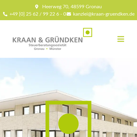
Heerweg 70, 48599 Gronau
+49 [0] 25 62 / 99 22 6 - 0
kanzlei@kraan-gruendken.de