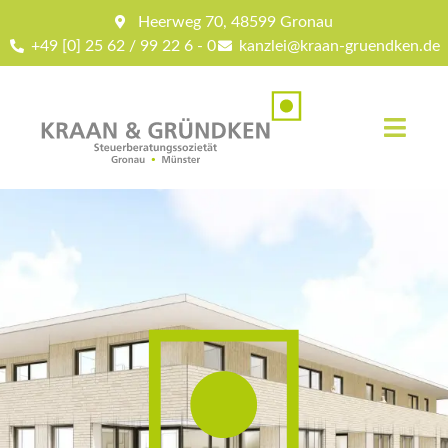
Heerweg 70, 48599 Gronau
+49 [0] 25 62 / 99 22 6 - 0
kanzlei@kraan-gruendken.de