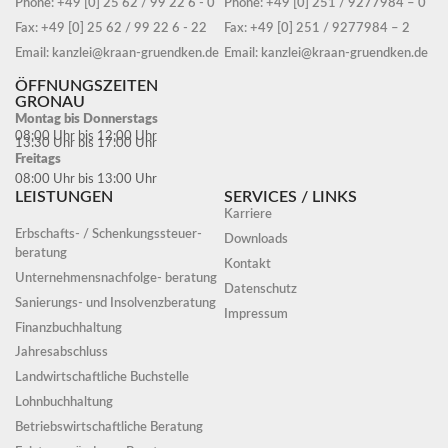
Phone: +49 [0] 25 62 / 99 22 6 - 0
Phone: +49 [0] 251 / 9277984 – 0
Fax: +49 [0] 25 62 / 99 22 6 - 22
Fax: +49 [0] 251 / 9277984 – 2
Email: kanzlei@kraan-gruendken.de
Email: kanzlei@kraan-gruendken.de
ÖFFNUNGSZEITEN
GRONAU
Montag bis Donnerstags
08:00 Uhr bis 12:00 Uhr
13:30 Uhr bis 17:00 Uhr
Freitags
08:00 Uhr bis 13:00 Uhr
LEISTUNGEN
SERVICES / LINKS
Karriere
Erbschafts- / Schenkungssteuer-
Downloads
beratung
Kontakt
Unternehmensnachfolge- beratung
Datenschutz
Sanierungs- und Insolvenzberatung
Impressum
Finanzbuchhaltung
Jahresabschluss
Landwirtschaftliche Buchstelle
Lohnbuchhaltung
Betriebswirtschaftliche Beratung