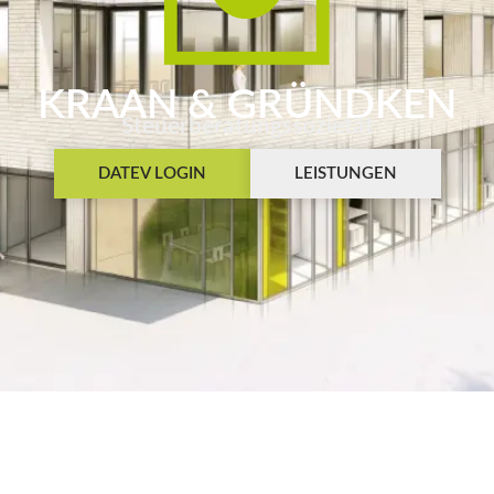
KRAAN & GRÜNDKEN
Steuerberatungssozietät
DATEV LOGIN
LEISTUNGEN