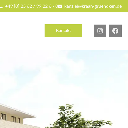
+49 [0] 25 62 / 99 22 6 - 0
kanzlei@kraan-gruendken.de
Kontakt