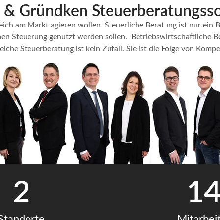
 & Gründken Steuerberatungs­so
reich am Markt agieren wollen. Steuerliche Beratung ist nur ei
chen Steuerung genutzt werden sollen.
Betriebswirtschaftliche B
iche Steuerberatung ist kein Zufall. Sie ist die Folge von Komp
2
1
Standorte
Mitarbei