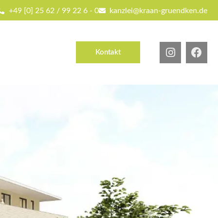
+49 [0] 25 62 / 99 22 6 - 0
kanzlei@kraan-gruendken.de
Kontakt