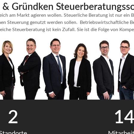
 & Gründken Steuerberatungs­so
reich am Markt agieren wollen. Steuerliche Beratung ist nur ei
chen Steuerung genutzt werden sollen.
Betriebswirtschaftliche B
iche Steuerberatung ist kein Zufall. Sie ist die Folge von Komp
2
1
Standorte
Mitarbei