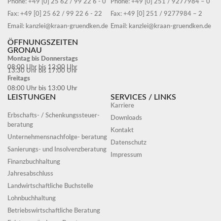
Phone: +49 [0] 25 62 / 99 22 6 - 0
Phone: +49 [0] 251 / 9277984 – 0
Fax: +49 [0] 25 62 / 99 22 6 - 22
Fax: +49 [0] 251 / 9277984 – 2
Email: kanzlei@kraan-gruendken.de
Email: kanzlei@kraan-gruendken.de
ÖFFNUNGSZEITEN
GRONAU
Montag bis Donnerstags
08:00 Uhr bis 12:00 Uhr
13:30 Uhr bis 17:00 Uhr
Freitags
08:00 Uhr bis 13:00 Uhr
LEISTUNGEN
SERVICES / LINKS
Karriere
Erbschafts- / Schenkungssteuer-
Downloads
beratung
Kontakt
Unternehmensnachfolge- beratung
Datenschutz
Sanierungs- und Insolvenzberatung
Impressum
Finanzbuchhaltung
Jahresabschluss
Landwirtschaftliche Buchstelle
Lohnbuchhaltung
Betriebswirtschaftliche Beratung