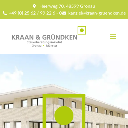
Heerweg 70, 48599 Gronau
+49 [0] 25 62 / 99 22 6 - 0
kanzlei@kraan-gruendken.de