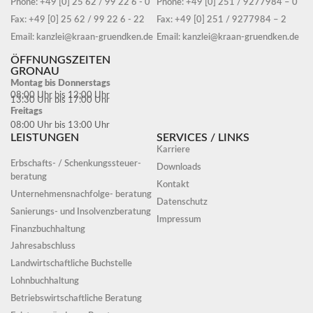
Phone: +49 [0] 25 62 / 99 22 6 - 0
Phone: +49 [0] 251 / 9277984 – 0
Fax: +49 [0] 25 62 / 99 22 6 - 22
Fax: +49 [0] 251 / 9277984 – 2
Email: kanzlei@kraan-gruendken.de
Email: kanzlei@kraan-gruendken.de
ÖFFNUNGSZEITEN
GRONAU
Montag bis Donnerstags
08:00 Uhr bis 12:00 Uhr
13:30 Uhr bis 17:00 Uhr
Freitags
08:00 Uhr bis 13:00 Uhr
LEISTUNGEN
SERVICES / LINKS
Karriere
Erbschafts- / Schenkungssteuer-
Downloads
beratung
Kontakt
Unternehmensnachfolge- beratung
Datenschutz
Sanierungs- und Insolvenzberatung
Impressum
Finanzbuchhaltung
Jahresabschluss
Landwirtschaftliche Buchstelle
Lohnbuchhaltung
Betriebswirtschaftliche Beratung