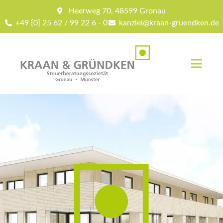
Heerweg 70, 48599 Gronau
+49 [0] 25 62 / 99 22 6 - 0
kanzlei@kraan-gruendken.de