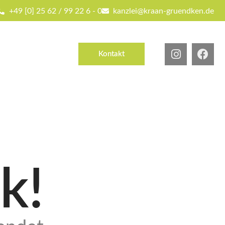
+49 [0] 25 62 / 99 22 6 - 0
kanzlei@kraan-gruendken.de
Kontakt
k!