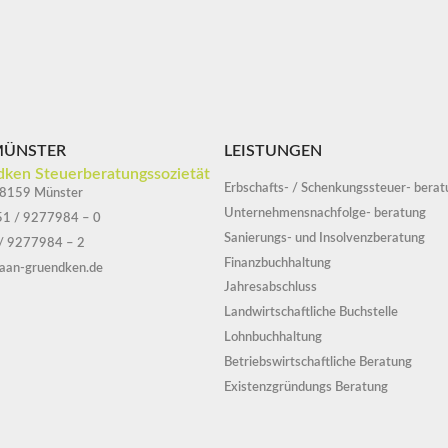
MÜNSTER
LEISTUNGEN
dken Steuerberatungssozietät
Erbschafts- / Schenkungssteuer- berat
48159 Münster
Unternehmensnachfolge- beratung
51 / 9277984 – 0
Sanierungs- und Insolvenzberatung
 / 9277984 – 2
Finanzbuchhaltung
raan-gruendken.de
Jahresabschluss
Landwirtschaftliche Buchstelle
Lohnbuchhaltung
Betriebswirtschaftliche Beratung
Existenzgründungs Beratung