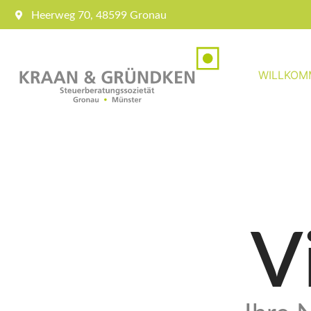
Heerweg 70, 48599 Gronau
WILLKOM
V